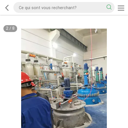
2
/
8