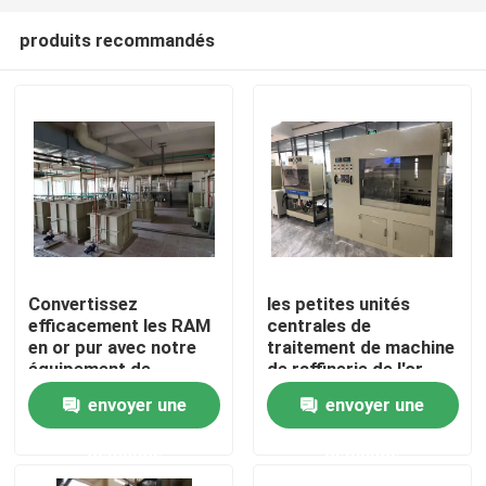
produits recommandés
Convertissez
les petites unités
efficacement les RAM
centrales de
Maison
en or pur avec notre
traitement de machine
équipement de
de raffinerie de l'or
raffinage avancé
3Kg enfonce la
envoyer une
envoyer une
Produits
récupération de rebut
d'or d'E
demande
demande
Au sujet de nous