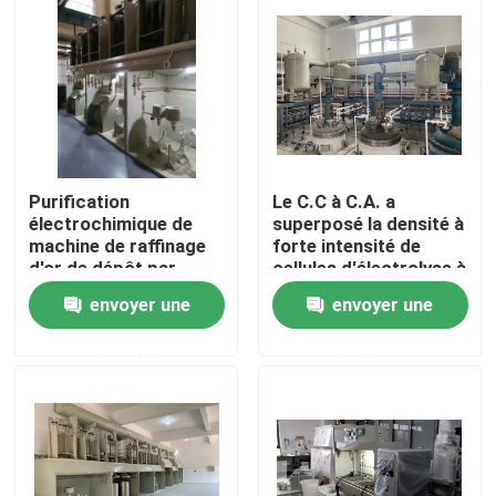
Visite d'usine
Contrôle de qualité
Purification
Le C.C à C.A. a
Contactez-nous
électrochimique de
superposé la densité à
machine de raffinage
forte intensité de
d'or de dépôt par
cellules d'électrolyse à
Nouvelles
électrolyse
l'or de la pureté
envoyer une
envoyer une
99,999%
Machine de raffinage d'or
demande
demande
Machine de raffinage argentée
Équipement de raffinage de platine