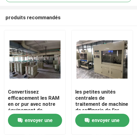
produits recommandés
Convertissez
les petites unités
Maison
efficacement les RAM
centrales de
en or pur avec notre
traitement de machine
équipement de
de raffinerie de l'or
Produits
raffinage avancé
3Kg enfonce la
envoyer une
envoyer une
récupération de rebut
d'or d'E
demande
demande
Au sujet de nous