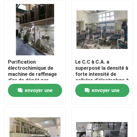
Visite d'usine
Contrôle de qualité
Contactez-nous
Purification
Le C.C à C.A. a
électrochimique de
superposé la densité à
machine de raffinage
forte intensité de
Nouvelles
d'or de dépôt par
cellules d'électrolyse à
électrolyse
l'or de la pureté
envoyer une
envoyer une
99,999%
Machine de raffinage d'or
demande
demande
Machine de raffinage argentée
Équipement de raffinage de platine