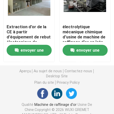
machine argentée d'électrolyse
Extraction d'or de la
électrolytique
Colonne d'absorption de gaz
CE à partir
mécanique chimique
d'équipement de rebut
d'usine de machine de
électronique de
raffinage d'or en lots
Équipement de traitement de gaz résiduel
raffinage de métal
50-60kg/
envoyer une
envoyer une
précieux
demande
demande
Four de fonte d'or d'induction
Aperçu
Au sujet de nous
Contactez-nous
Desktop Site
Four à induction argenté
Plan du site
Privacy Policy
Machine de moulage argentée
Qualité
Machine de raffinage d'or
Usine De
Machine de bâti de barre d'or
Chine.Copyright © 2026 WUXI GREMET