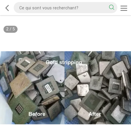
2
/
5