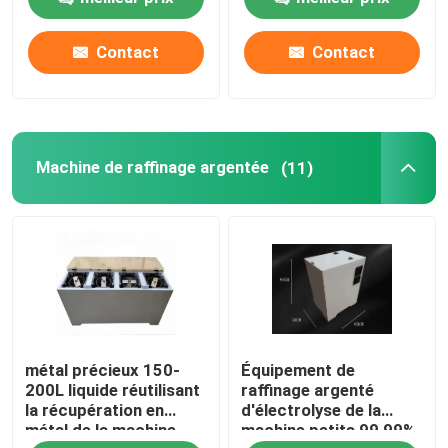
de récupération d'or
Contact
Contact
Visite d'usine
Contrôle de qualité
Machine de raffinage argentée
(11)
Contactez-nous
Nouvelles
Machine de raffinage d'or
métal précieux 150-
Équipement de
Machine de raffinage argentée
200L liquide réutilisant
raffinage argenté
la récupération en
d'électrolyse de la
métal de la machine
machine petits 99,99%
Équipement de raffinage de platine