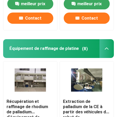
99% des eaux usées
facile d'utiliser la
meilleur prix
meilleur prix
preuve de fuite
machine argentée d'électrolyse
Contact
Contact
Colonne d'absorption de gaz
Équipement de traitement de gaz résiduel
Équipement de raffinage de platine
(8)
Four de fonte d'or d'induction
Four à induction argenté
Machine de moulage argentée
Récupération et
Extraction de
raffinage de rhodium
palladium de la CE à
de palladium
partir des véhicules de
Machine de bâti de barre d'or