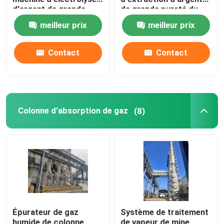
d'argent de grande
de grande pureté du
pureté
système 99,99% de
meilleur prix
meilleur prix
récupération
Contact
Contact
Colonne d'absorption de gaz
(8)
Épurateur de gaz
Système de traitement
humide de colonne
de vapeur de mine