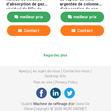
d'absorption de gaz
argentée de colonne
résiduel de NOx de
d'absorption de gaz
mine de cuivre
résiduel de forte
meilleur prix
meilleur prix
concentration
Contact
Contact
Regardez plus
Aperçu
Au sujet de nous
Contactez-nous
Desktop Site
Plan du site
Privacy Policy
Qualité
Machine de raffinage d'or
Usine De
Chine.Copyright © 2026 WUXI GREMET