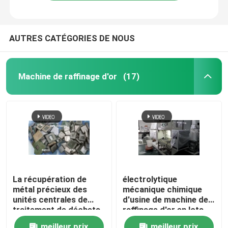
AUTRES CATÉGORIES DE NOUS
Machine de raffinage d'or
(17)
Maison
La récupération de
électrolytique
métal précieux des
mécanique chimique
Produits
unités centrales de
d'usine de machine de
traitement de déchets
raffinage d'or en lots
d'E enfonce la machine
50-60kg/
Au sujet de nous
meilleur prix
meilleur prix