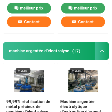
d'équipement de
rebut de
raffinage de platine
convertisseurs
meilleur prix
meilleur prix
d'industrie
catalytiques
four de fonte d'acier inoxydable
pétrochimique
Contact
Contact
Four de fonte de platine
machine argentée d'électrolyse
(17)
99,99% réutilisation de
Machine argentée
métal précieux de
électrolytique
machine d'électrolyse
d'extraction d'argent