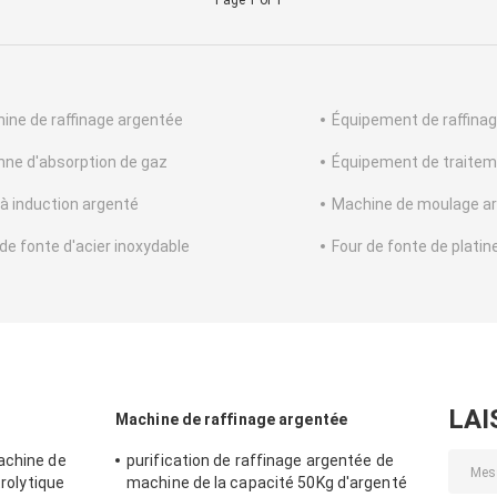
Page 1 of 1
ine de raffinage argentée
Équipement de raffinag
nne d'absorption de gaz
Équipement de traitem
 à induction argenté
Machine de moulage a
 de fonte d'acier inoxydable
Four de fonte de platin
LAI
Machine de raffinage argentée
achine de
purification de raffinage argentée de
trolytique
machine de la capacité 50Kg d'argenté