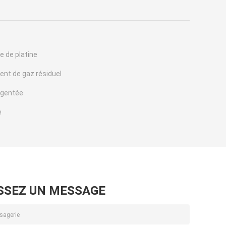
e de platine
ent de gaz résiduel
rgentée
e
SSEZ UN MESSAGE