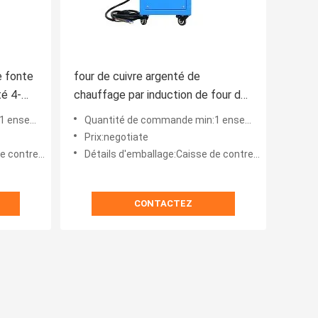
e fonte
four de cuivre argenté de
té 4-
chauffage par induction de four de
fonte d'or de l'induction 2-3min
nsemble
Quantité de commande min:1 ensemble
Prix:negotiate
ntreplaqué
Détails d'emballage:Caisse de contreplaqué
CONTACTEZ