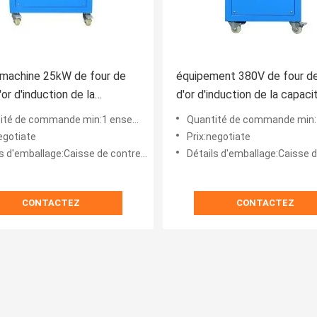
 machine 25kW de four de
équipement 380V de four d
or d'induction de la
d'or d'induction de la capaci
té 4-10kg
6Kg triphasé
té de commande min:1 ensemble
Quantité de commande min:1 e
egotiate
Prix:negotiate
s d'emballage:Caisse de contreplaqué
Détails d'emballage:Caisse de co
CONTACTEZ
CONTACTEZ