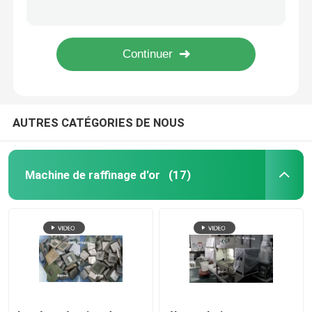
CE d'équipement de traitement de gaz résiduel de Nox de forte concentration
Équipement industriel de traitement de gaz résiduel de NOx pour la raffinerie de PGM
machine argentée d'électrolyse
Oxyde d'azote à plusieurs étages de forte concentration en Jet Waste Gas Treatment Equipment
Récupération et raffinage de rhodium de palladium d'équipement de raffinage de platine d'industrie pétrochimique
Colonne d'absorption de gaz
AUTRES CATÉGORIES DE NOUS
Équipement de traitement de gaz résiduel
Four de fonte d'or d'induction
Machine de raffinage d'or
(17)
Four à induction argenté
Machine de moulage argentée
Machine de bâti de barre d'or