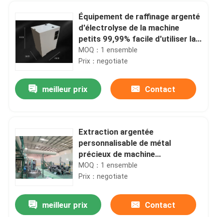
Équipement de raffinage argenté
d'électrolyse de la machine
petits 99,99% facile d'utiliser la
preuve de fuite
MOQ：1 ensemble
Prix：negotiate
meilleur prix
Contact
Extraction argentée
personnalisable de métal
Maison
précieux de machine
d'extraction à partir de
MOQ：1 ensemble
l'électronique
Prix：negotiate
Produits
meilleur prix
Contact
les petites unités centrales de traitement de machine de raffinerie de l'or 3Kg enfonce la récupération de rebut d'or d'E
Au sujet de nous