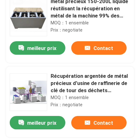
métal précieux 150-200L liquide
réutilisant la récupération en
métal de la machine 99% des
eaux usées
MOQ：1 ensemble
Prix：negotiate
meilleur prix
Contact
Récupération argentée de métal
précieux d'usine de raffinerie de
clé de tour des déchets
électroniques
MOQ：1 ensemble
Prix：negotiate
meilleur prix
Contact