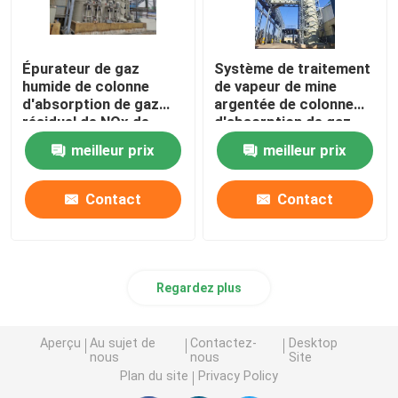
Épurateur de gaz
Système de traitement
humide de colonne
de vapeur de mine
d'absorption de gaz
argentée de colonne
résiduel de NOx de
d'absorption de gaz
mine de cuivre
résiduel de forte
meilleur prix
meilleur prix
concentration
Contact
Contact
Regardez plus
Aperçu
Au sujet de
Contactez-
Desktop
nous
nous
Site
Plan du site
Privacy Policy