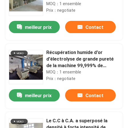
métal précieux
MOQ：1 ensemble
Prix：negotiate
meilleur prix
Contact
Récupération humide d'or
d'électrolyse de grande pureté
de la machine 99,999% de
raffinage d'or de purification de
MOQ：1 ensemble
manière
Prix：negotiate
meilleur prix
Contact
Le C.C à C.A. a superposé la
densité à forte intensité de