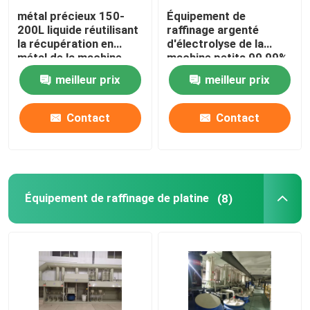
métal précieux 150-
Équipement de
200L liquide réutilisant
raffinage argenté
la récupération en
d'électrolyse de la
métal de la machine
machine petits 99,99%
99% des eaux usées
facile d'utiliser la
meilleur prix
meilleur prix
preuve de fuite
Contact
Contact
Équipement de raffinage de platine
(8)