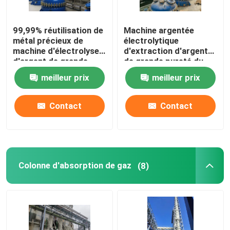
99,99% réutilisation de
Machine argentée
métal précieux de
électrolytique
machine d'électrolyse
d'extraction d'argent
d'argent de grande
de grande pureté du
pureté
système 99,99% de
meilleur prix
meilleur prix
récupération
Contact
Contact
Colonne d'absorption de gaz
(8)