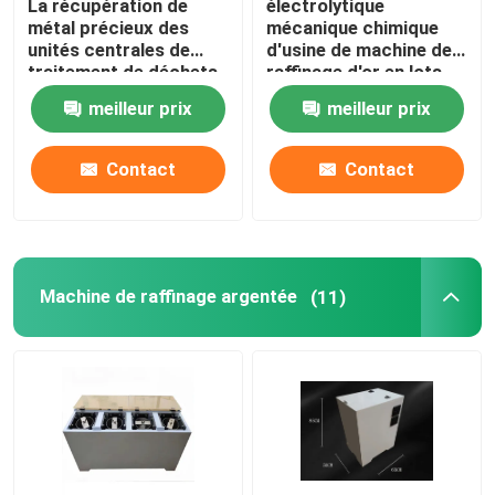
La récupération de
électrolytique
métal précieux des
mécanique chimique
unités centrales de
d'usine de machine de
four de fonte d'acier inoxydable
traitement de déchets
raffinage d'or en lots
d'E enfonce la machine
50-60kg/
meilleur prix
meilleur prix
de récupération d'or
Four de fonte de platine
Contact
Contact
Machine de raffinage argentée
(11)