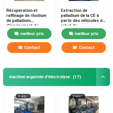
Récupération et
Extraction de
raffinage de rhodium
palladium de la CE à
de palladium
partir des véhicules de
d'équipement de
rebut de
raffinage de platine
convertisseurs
meilleur prix
meilleur prix
d'industrie
catalytiques
pétrochimique
Contact
Contact
machine argentée d'électrolyse
(17)