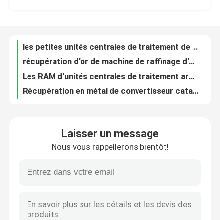
récupération d'or de machine de raffinage d'or du métal précieux 20Kg par l'électrolyse
Les RAM d'unités centrales de traitement argentent l'extraction de raffinage de métal précieux de capacité de la machine 20Kg
Visite d'usine
Récupération en métal de convertisseur catalytique d'équipement de raffinage de platine de métal précieux
Système de raffinage de récupération de l'équipement PGM de platine de rhodium de palladium
Contrôle de qualité
Récupération écologique du convertisseur catalytique PGM d'équipement de raffinage de platine
Extraction de raffinage de raffinerie de l'équipement PGM de platine de catalyseur d'échappement d'automobile
Contactez-nous
système d'équipement de traitement de gaz résiduel de conduite de Nox de forte concentration
Système de traitement de fumée de Nox Jet Type Wet Gas Scrubber à plusieurs étages
Nouvelles
Électrolyse de raffinage argentée complètement automatique d'argent de capacité de la machine 200kg
Laisser un message
Machine d'électrolyse d'or de pureté de la machine 99,999% de purification d'or de la CE
Nous vous rappellerons bientôt!
équipement 380V de four de fonte d'or d'induction de la capacité 4-6Kg triphasé
Machine de raffinage d'or
four de chauffage par induction de palladium de platine de four de fonte de l'acier inoxydable 1-4kg
degrés maximum de four de fonte d'acier inoxydable d'or de palladium du platine 10kw 2600
Machine de raffinage argentée
Extraction de palladium de la CE à partir des véhicules de rebut de convertisseurs catalytiques
Système humide d'épurateur d'équipement de traitement de gaz résiduel de Gremet aucune pollution
Équipement de raffinage de platine