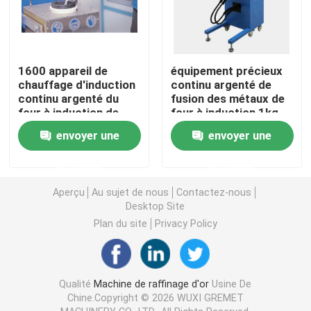
Visite d'usine
1600 appareil de
équipement précieux
Contrôle de qualité
chauffage d'induction
continu argenté de
continu argenté du
fusion des métaux de
four à induction de
four à induction 1kg
degré 2.5kg 15kw
Contactez-nous
envoyer une
envoyer une
demande
demande
Nouvelles
Aperçu
Au sujet de nous
Contactez-nous
Desktop Site
Machine de raffinage d'or
Plan du site
Privacy Policy
Machine de raffinage argentée
Qualité
Machine de raffinage d'or
Usine De
Chine.Copyright © 2026 WUXI GREMET
Équipement de raffinage de platine