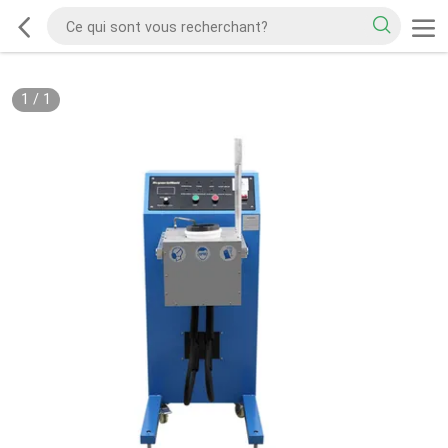
1
/
1