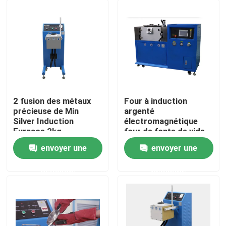
2 fusion des métaux
Four à induction
précieuse de Min
argenté
Silver Induction
électromagnétique
Furnace 2kg
four de fonte de vide
de 2600 degrés
envoyer une
envoyer une
Maison
demande
demande
Produits
Au sujet de nous