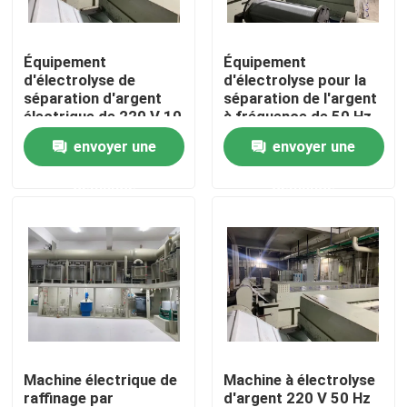
Équipement
Équipement
d'électrolyse de
d'électrolyse pour la
séparation d'argent
séparation de l'argent
électrique de 220 V 10
à fréquence de 50 Hz
kg Capacité pour le
envoyer une
envoyer une
raffinage de l'or
demande
demande
Maison
Produits
Machine électrique de
Machine à électrolyse
raffinage par
d'argent 220 V 50 Hz
Au sujet de nous