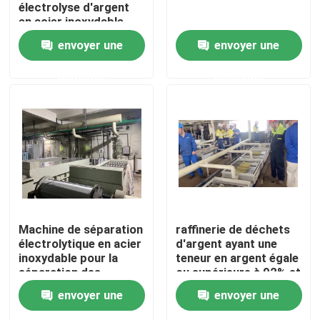
électrolyse d'argent
en acier inoxydable
pour raffinerie
Visite d'usine
envoyer une
envoyer une
d'argent
demande
demande
Contrôle de qualité
Contactez-nous
Nouvelles
Machine de raffinage d'or
Machine de séparation
raffinerie de déchets
électrolytique en acier
d'argent ayant une
inoxydable pour la
teneur en argent égale
Machine de raffinage argentée
séparation des
ou supérieure à 92% et
métaux précieux
en cuivre égale ou
envoyer une
envoyer une
supérieure à 8%
Équipement de raffinage de platine